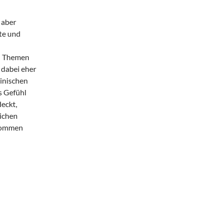
 aber
te und
en Themen
 dabei eher
inischen
s Gefühl
eckt,
lichen
 kommen