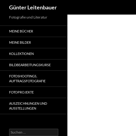
Suchen
Günter Leitenbauer
Zum
Fotografie und Literatur
Inhalt
MEINE BÜCHER
springen
MEINE BILDER
KOLLEKTIONEN
BILDBEARBEITUNGSKURSE
FOTOSHOOTINGS,
AUFTRAGSFOTOGRAFIE
FOTOPROJEKTE
AUSZEICHNUNGEN UND
AUSSTELLUNGEN
Suche