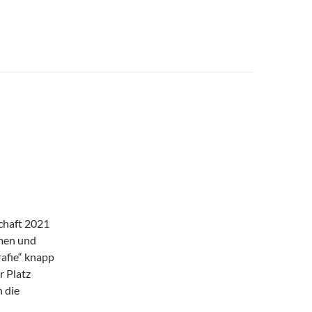
chaft 2021
mmen und
afie“ knapp
r Platz
 die