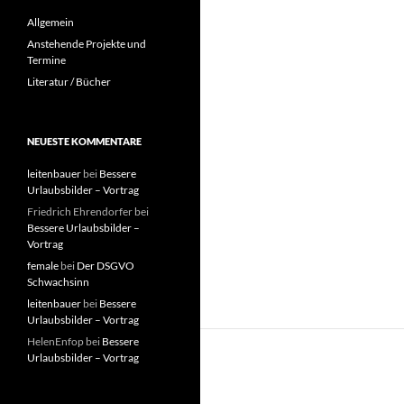
Allgemein
Anstehende Projekte und
Termine
Literatur / Bücher
NEUESTE KOMMENTARE
leitenbauer
bei
Bessere
Urlaubsbilder – Vortrag
Friedrich Ehrendorfer
bei
Bessere Urlaubsbilder –
Vortrag
female
bei
Der DSGVO
Schwachsinn
leitenbauer
bei
Bessere
Urlaubsbilder – Vortrag
HelenEnfop
bei
Bessere
Urlaubsbilder – Vortrag