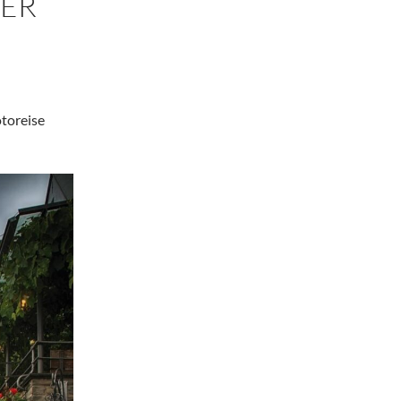
NER
otoreise