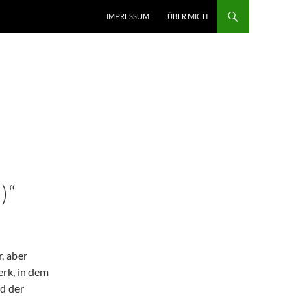
IMPRESSUM
ÜBER MICH
)“
, aber
erk, in dem
d der