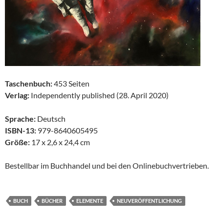
Taschenbuch:
453 Seiten
Verlag:
Independently published (28. April 2020)
Sprache:
Deutsch
ISBN-13:
979-8640605495
Größe:
17 x 2,6 x 24,4 cm
Bestellbar im Buchhandel und bei den Onlinebuchvertrieben.
BUCH
BÜCHER
ELEMENTE
NEUVERÖFFENTLICHUNG