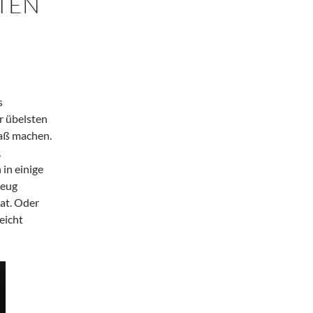
TEN
s
r übelsten
paß machen.
,
 in einige
zeug
hat. Oder
eicht