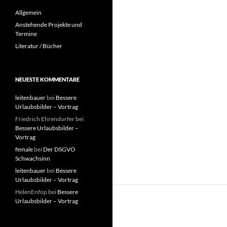
Allgemein
Anstehende Projekte und
Termine
Literatur / Bücher
NEUESTE KOMMENTARE
leitenbauer
bei
Bessere
Urlaubsbilder – Vortrag
Friedrich Ehrendorfer
bei
Bessere Urlaubsbilder –
Vortrag
female
bei
Der DSGVO
Schwachsinn
leitenbauer
bei
Bessere
Urlaubsbilder – Vortrag
HelenEnfop
bei
Bessere
Urlaubsbilder – Vortrag