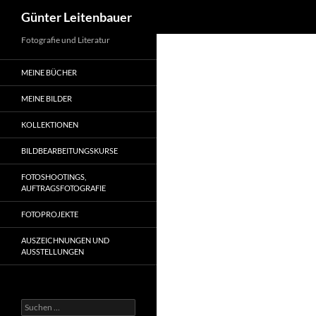
Suchen
Günter Leitenbauer
Zum
Fotografie und Literatur
Inhalt
MEINE BÜCHER
springen
MEINE BILDER
KOLLEKTIONEN
BILDBEARBEITUNGSKURSE
FOTOSHOOTINGS,
AUFTRAGSFOTOGRAFIE
FOTOPROJEKTE
AUSZEICHNUNGEN UND
AUSSTELLUNGEN
Suche