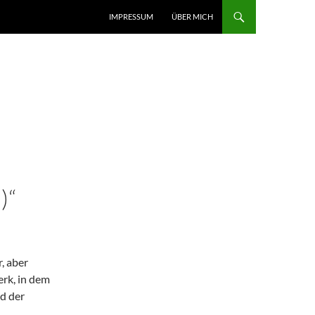
IMPRESSUM
ÜBER MICH
)“
, aber
erk, in dem
d der