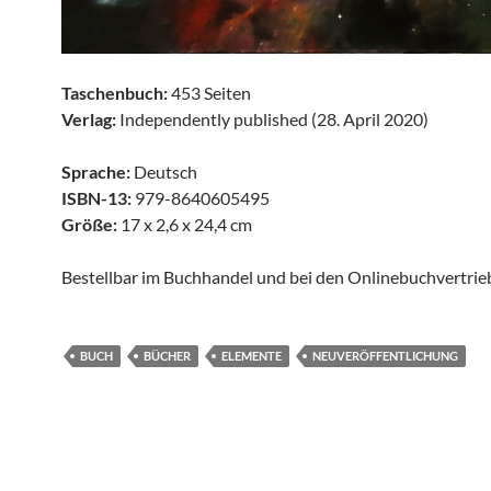
Taschenbuch:
453 Seiten
Verlag:
Independently published (28. April 2020)
Sprache:
Deutsch
ISBN-13:
979-8640605495
Größe:
17 x 2,6 x 24,4 cm
Bestellbar im Buchhandel und bei den Onlinebuchvertrie
BUCH
BÜCHER
ELEMENTE
NEUVERÖFFENTLICHUNG