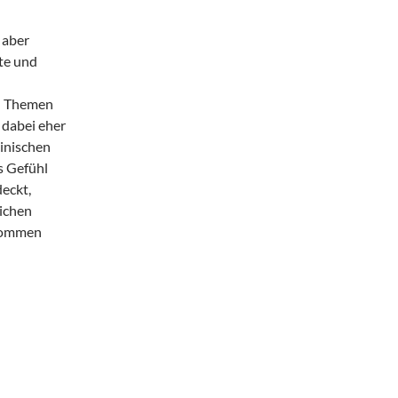
 aber
te und
en Themen
 dabei eher
inischen
s Gefühl
eckt,
lichen
 kommen