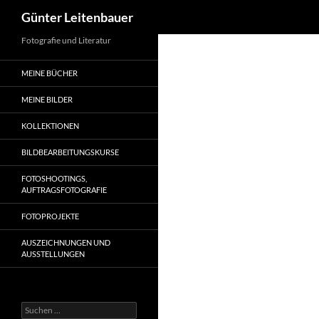
Suchen
Günter Leitenbauer
Zum
Fotografie und Literatur
Inhalt
MEINE BÜCHER
springen
MEINE BILDER
KOLLEKTIONEN
BILDBEARBEITUNGSKURSE
FOTOSHOOTINGS,
AUFTRAGSFOTOGRAFIE
FOTOPROJEKTE
AUSZEICHNUNGEN UND
AUSSTELLUNGEN
Suche