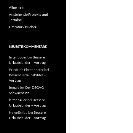
Allgemein
Anstehende Projekte und
Termine
Literatur / Bücher
NEUESTE KOMMENTARE
leitenbauer
bei
Bessere
Urlaubsbilder – Vortrag
Friedrich Ehrendorfer
bei
Bessere Urlaubsbilder –
Vortrag
female
bei
Der DSGVO
Schwachsinn
leitenbauer
bei
Bessere
Urlaubsbilder – Vortrag
HelenEnfop
bei
Bessere
Urlaubsbilder – Vortrag