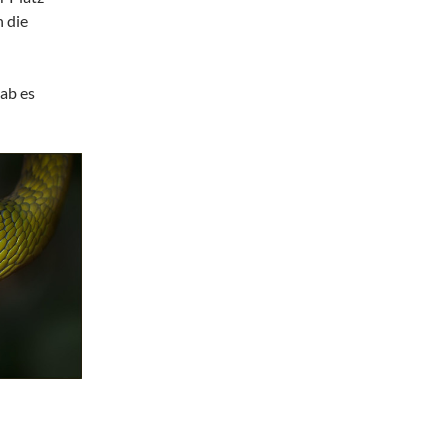
 die
gab es