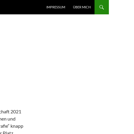
IMPRESSUM
ÜBER MICH
chaft 2021
mmen und
afie“ knapp
r Platz