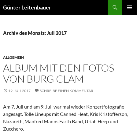
Zum
Suchen
Günter Leitenbauer
Inhalt
PRIMÄR
springen
MENÜ
Archiv des Monats: Juli 2017
ALLGEMEIN
ALBUM MIT DEN FOTOS
VON BURG CLAM
19. JULI 2017
SCHREIBE EINEN KOMMENTAR
Am 7. Juli und am 9. Juli war mal wieder Konzertfotografie
angesagt. Tolle Lineups mit Canned Heat, Kris Kristofferson,
Nazareth, Manfred Manns Earth Band, Uriah Heep und
Zucchero.