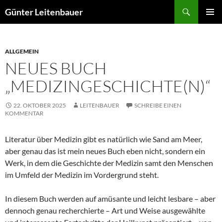
Zum
Suchen
Günter Leitenbauer
Inhalt
PRIMÄR
springen
MENÜ
ALLGEMEIN
NEUES BUCH
„MEDIZINGESCHICHTE(N)“
22. OKTOBER 2025
LEITENBAUER
SCHREIBE EINEN
KOMMENTAR
Literatur über Medizin gibt es natürlich wie Sand am Meer,
aber genau das ist mein neues Buch eben nicht, sondern ein
Werk, in dem die Geschichte der Medizin samt den Menschen
im Umfeld der Medizin im Vordergrund steht.
In diesem Buch werden auf amüsante und leicht lesbare – aber
dennoch genau recherchierte – Art und Weise ausgewählte