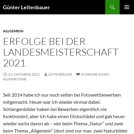
Zum
Suchen
Günter Leitenbauer
Inhalt
PRIMÄR
springen
MENÜ
ALLGEMEIN
ERFOLGE BEI DER
LANDESMEISTERSCHAFT
2021
13. OKTOBER 2021
LEITENBAUER
SCHREIBE EINEN
KOMMENTAR
Seit 2014 habe ich nur noch selten bei Fotowettbewerben
mitgemacht. Heuer war ich wieder einmal dabei.
Schlangenbilder haben bei Bewerben eigentlich nie
funktioniert, aber ich habe einen Dickschädel und gab heuer
wieder sechs davon ab – vier beim Thema „Natur“ und zwei
beim Thema „Allgemein“ (dort sind nur max. zwei Naturbilder