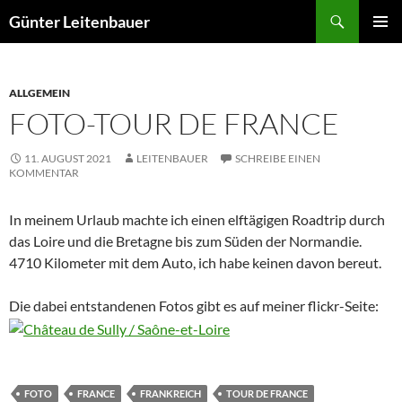
Zum
Suchen
Günter Leitenbauer
Inhalt
PRIMÄR
springen
MENÜ
ALLGEMEIN
FOTO-TOUR DE FRANCE
11. AUGUST 2021
LEITENBAUER
SCHREIBE EINEN
KOMMENTAR
In meinem Urlaub machte ich einen elftägigen Roadtrip durch
das Loire und die Bretagne bis zum Süden der Normandie.
4710 Kilometer mit dem Auto, ich habe keinen davon bereut.
Die dabei entstandenen Fotos gibt es auf meiner flickr-Seite:
FOTO
FRANCE
FRANKREICH
TOUR DE FRANCE